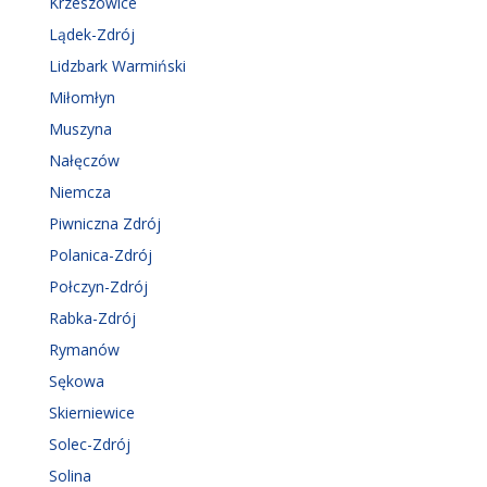
Krzeszowice
Lądek-Zdrój
Lidzbark Warmiński
Miłomłyn
Muszyna
Nałęczów
Niemcza
Piwniczna Zdrój
Polanica-Zdrój
Połczyn-Zdrój
Rabka-Zdrój
Rymanów
Sękowa
Skierniewice
Solec-Zdrój
Solina