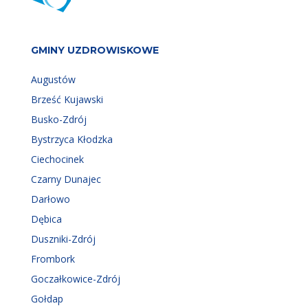
GMINY UZDROWISKOWE
Augustów
Brześć Kujawski
Busko-Zdrój
Bystrzyca Kłodzka
Ciechocinek
Czarny Dunajec
Darłowo
Dębica
Duszniki-Zdrój
Frombork
Goczałkowice-Zdrój
Gołdap