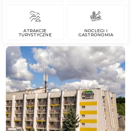
ATRAKCJE
NOCLEGI I
TURYSTYCZNE
GASTRONOMIA
Poprzedni Element
Następny