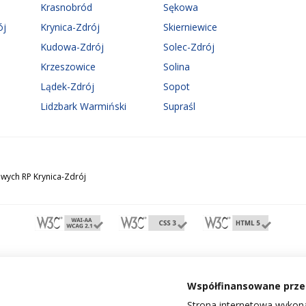
Krasnobród
Sękowa
ój
Krynica-Zdrój
Skierniewice
Kudowa-Zdrój
Solec-Zdrój
Krzeszowice
Solina
Lądek-Zdrój
Sopot
Lidzbark Warmiński
Supraśl
wych RP Krynica-Zdrój
Współfinansowane przez
Strona internetowa wykona