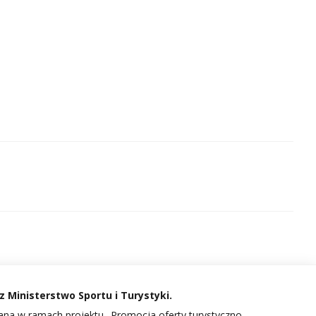
 Ministerstwo Sportu i Turystyki.
na w ramach projektu „Promocja oferty turystyczno-