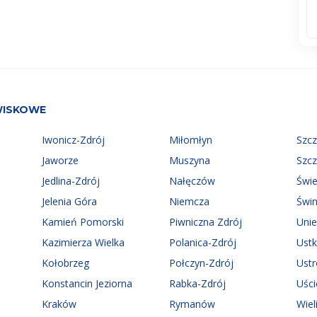
WISKOWE
Iwonicz-Zdrój
Miłomłyn
Szc
Jaworze
Muszyna
Szc
Jedlina-Zdrój
Nałęczów
Świ
Jelenia Góra
Niemcza
Świn
Kamień Pomorski
Piwniczna Zdrój
Uni
Kazimierza Wielka
Polanica-Zdrój
Ust
Kołobrzeg
Połczyn-Zdrój
Ust
Konstancin Jeziorna
Rabka-Zdrój
Uści
Kraków
Rymanów
Wiel