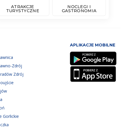
ATRAKCJE
NOCLEGI I
TURYSTYCZNE
GASTRONOMIA
APLIKACJE MOBILNE
zawnica
zawno-Zdrój
eradów Zdrój
oujście
ejów
ka
roń
e Gorlickie
iczka