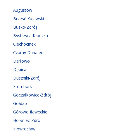
Augustów
Brześć Kujawski
Busko-Zdrój
Bystrzyca Kłodzka
Ciechocinek
Czarny Dunajec
Darłowo
Dębica
Duszniki-Zdrój
Frombork
Goczałkowice-Zdrój
Gołdap
Górowo Iławeckie
Horyniec-Zdrój
Inowrocław