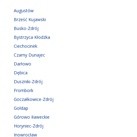
Augustów
Brześć Kujawski
Busko-Zdrój
Bystrzyca Kłodzka
Ciechocinek
Czarny Dunajec
Darłowo
Dębica
Duszniki-Zdrój
Frombork
Goczałkowice-Zdrój
Gołdap
Górowo Iławeckie
Horyniec-Zdrój
Inowrocław