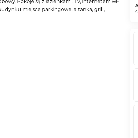
bowy. Pokoje są z łazienkami, TV, internetem wi-
budynku miejsce parkingowe, altanka, grill,
S