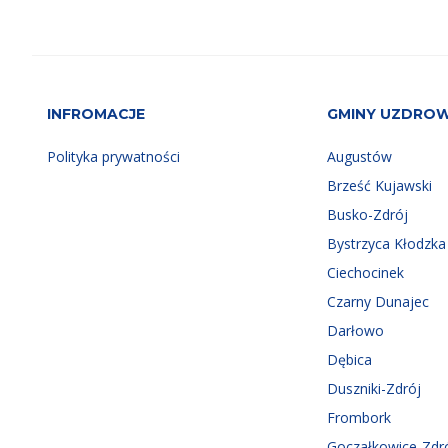
INFROMACJE
GMINY UZDRO
Polityka prywatności
Augustów
Brześć Kujawski
Busko-Zdrój
Bystrzyca Kłodzka
Ciechocinek
Czarny Dunajec
Darłowo
Dębica
Duszniki-Zdrój
Frombork
Goczałkowice-Zdr