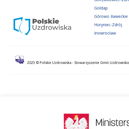
Gołdap
Górowo Iławeckie
Horyniec-Zdrój
Inowrocław
2025 © Polskie Uzdrowiska -
Stowarzyszenie Gmin Uzdrowisko