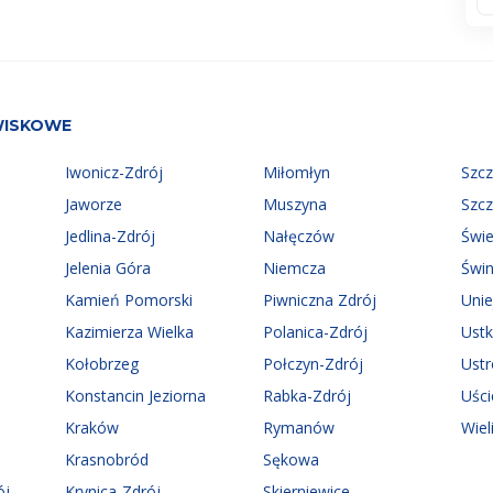
WISKOWE
Iwonicz-Zdrój
Miłomłyn
Szc
Jaworze
Muszyna
Szc
Jedlina-Zdrój
Nałęczów
Świ
Jelenia Góra
Niemcza
Świn
Kamień Pomorski
Piwniczna Zdrój
Uni
Kazimierza Wielka
Polanica-Zdrój
Ust
Kołobrzeg
Połczyn-Zdrój
Ust
Konstancin Jeziorna
Rabka-Zdrój
Uści
Kraków
Rymanów
Wiel
Krasnobród
Sękowa
ój
Krynica-Zdrój
Skierniewice