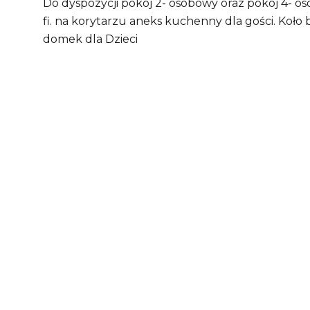
Do dyspozycji pokój 2- osobowy oraz pokój 4- oso
fi. na korytarzu aneks kuchenny dla gości. Koło 
domek dla Dzieci