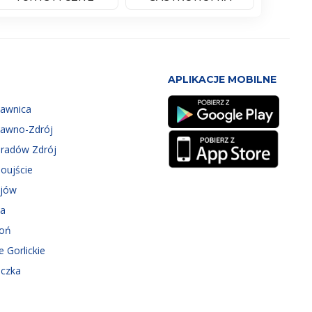
APLIKACJE MOBILNE
zawnica
zawno-Zdrój
eradów Zdrój
oujście
ejów
ka
roń
e Gorlickie
iczka