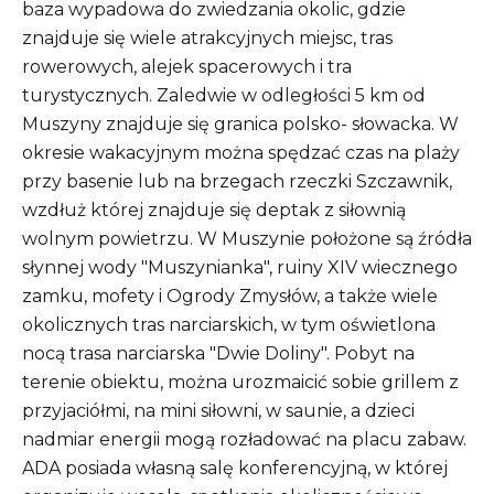
baza wypadowa do zwiedzania okolic, gdzie
znajduje się wiele atrakcyjnych miejsc, tras
rowerowych, alejek spacerowych i tra
turystycznych. Zaledwie w odległości 5 km od
Muszyny znajduje się granica polsko- słowacka. W
okresie wakacyjnym można spędzać czas na plaży
przy basenie lub na brzegach rzeczki Szczawnik,
wzdłuż której znajduje się deptak z siłownią
wolnym powietrzu. W Muszynie położone są źródła
słynnej wody "Muszynianka", ruiny XIV wiecznego
zamku, mofety i Ogrody Zmysłów, a także wiele
okolicznych tras narciarskich, w tym oświetlona
nocą trasa narciarska "Dwie Doliny". Pobyt na
terenie obiektu, można urozmaicić sobie grillem z
przyjaciółmi, na mini siłowni, w saunie, a dzieci
nadmiar energii mogą rozładować na placu zabaw.
ADA posiada własną salę konferencyjną, w której