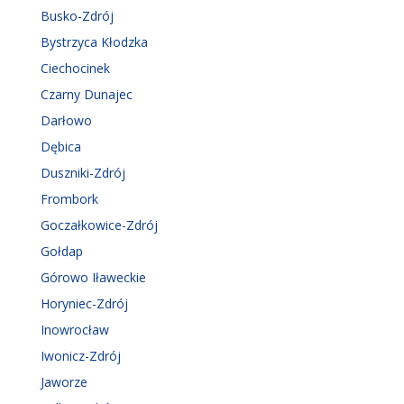
Busko-Zdrój
Bystrzyca Kłodzka
Ciechocinek
Czarny Dunajec
Darłowo
Dębica
Duszniki-Zdrój
Frombork
Goczałkowice-Zdrój
Gołdap
Górowo Iławeckie
Horyniec-Zdrój
Inowrocław
Iwonicz-Zdrój
Jaworze