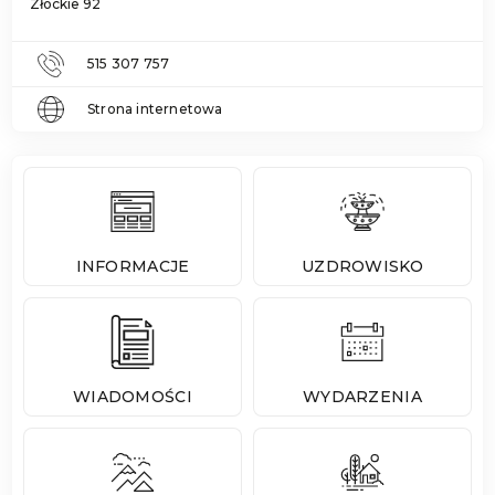
Złockie 92
515 307 757
Strona internetowa
INFORMACJE
UZDROWISKO
WIADOMOŚCI
WYDARZENIA