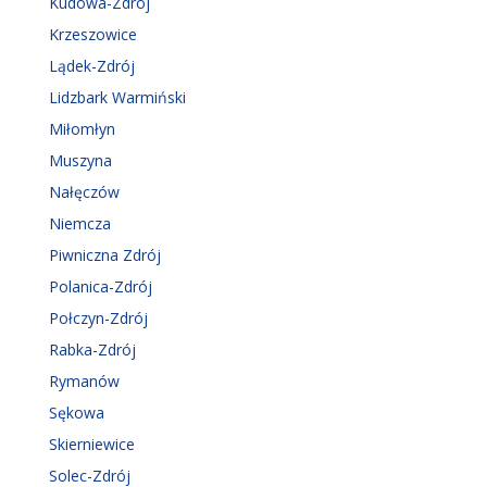
Kudowa-Zdrój
Krzeszowice
Lądek-Zdrój
Lidzbark Warmiński
Miłomłyn
Muszyna
Nałęczów
Niemcza
Piwniczna Zdrój
Polanica-Zdrój
Połczyn-Zdrój
Rabka-Zdrój
Rymanów
Sękowa
Skierniewice
Solec-Zdrój