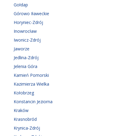
Gołdap
Górowo Iławeckie
Horyniec-Zdrój
Inowrocław
Iwonicz-Zdrój
Jaworze
Jedlina-Zdrój
Jelenia Góra
Kamień Pomorski
Kazimierza Wielka
Kołobrzeg
Konstancin Jeziorna
Kraków
Krasnobród
Krynica-Zdrój