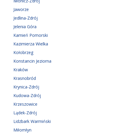
Iwonicz-Zdrój
Jaworze
Jedlina-Zdrój
Jelenia Góra
Kamień Pomorski
Kazimierza Wielka
Kołobrzeg
Konstancin Jeziorna
Kraków
Krasnobród
Krynica-Zdrój
Kudowa-Zdrój
Krzeszowice
Lądek-Zdrój
Lidzbark Warmiński
Miłomłyn