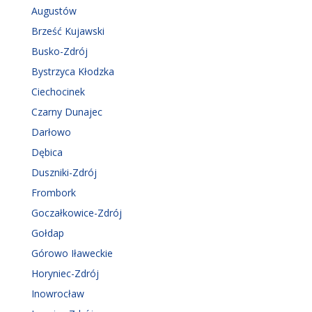
Augustów
Brześć Kujawski
Busko-Zdrój
Bystrzyca Kłodzka
Ciechocinek
Czarny Dunajec
Darłowo
Dębica
Duszniki-Zdrój
Frombork
Goczałkowice-Zdrój
Gołdap
Górowo Iławeckie
Horyniec-Zdrój
Inowrocław