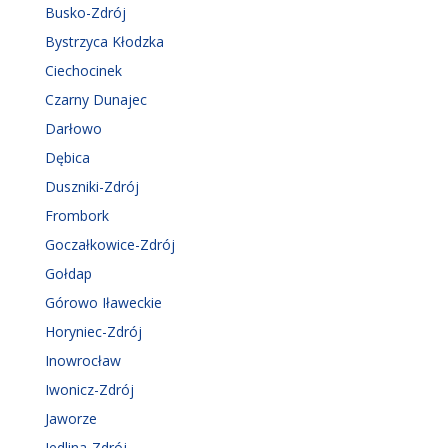
Busko-Zdrój
Bystrzyca Kłodzka
Ciechocinek
Czarny Dunajec
Darłowo
Dębica
Duszniki-Zdrój
Frombork
Goczałkowice-Zdrój
Gołdap
Górowo Iławeckie
Horyniec-Zdrój
Inowrocław
Iwonicz-Zdrój
Jaworze
Jedlina-Zdrój