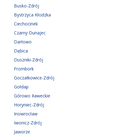
Busko-Zdrój
Bystrzyca Kłodzka
Ciechocinek
Czarny Dunajec
Darłowo
Dębica
Duszniki-Zdrój
Frombork
Goczałkowice-Zdrój
Gołdap
Górowo Iławeckie
Horyniec-Zdrój
Inowrocław
Iwonicz-Zdrój
Jaworze