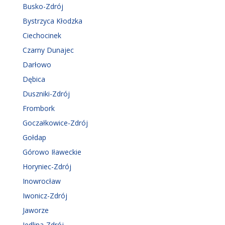
Busko-Zdrój
Bystrzyca Kłodzka
Ciechocinek
Czarny Dunajec
Darłowo
Dębica
Duszniki-Zdrój
Frombork
Goczałkowice-Zdrój
Gołdap
Górowo Iławeckie
Horyniec-Zdrój
Inowrocław
Iwonicz-Zdrój
Jaworze
Jedlina-Zdrój