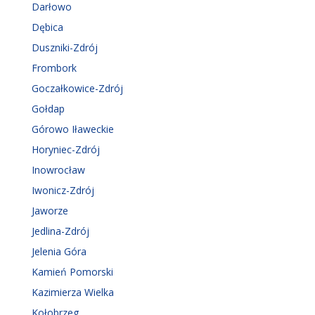
Darłowo
Dębica
Duszniki-Zdrój
Frombork
Goczałkowice-Zdrój
Gołdap
Górowo Iławeckie
Horyniec-Zdrój
Inowrocław
Iwonicz-Zdrój
Jaworze
Jedlina-Zdrój
Jelenia Góra
Kamień Pomorski
Kazimierza Wielka
Kołobrzeg