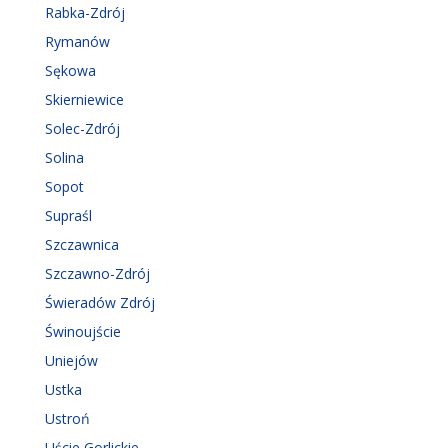
Rabka-Zdrój
Rymanów
Sękowa
Skierniewice
Solec-Zdrój
Solina
Sopot
Supraśl
Szczawnica
Szczawno-Zdrój
Świeradów Zdrój
Świnoujście
Uniejów
Ustka
Ustroń
Uście Gorlickie