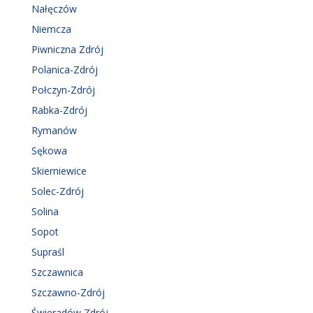
Nałęczów
Niemcza
Piwniczna Zdrój
Polanica-Zdrój
Połczyn-Zdrój
Rabka-Zdrój
Rymanów
Sękowa
Skierniewice
Solec-Zdrój
Solina
Sopot
Supraśl
Szczawnica
Szczawno-Zdrój
Świeradów Zdrój