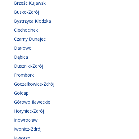
Brześć Kujawski
Busko-Zdrój
Bystrzyca Kłodzka
Ciechocinek
Czarny Dunajec
Darłowo
Dębica
Duszniki-Zdrój
Frombork
Goczałkowice-Zdrój
Gołdap
Górowo Iławeckie
Horyniec-Zdrój
Inowrocław
Iwonicz-Zdrój
Jaworze