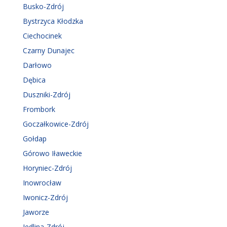
Busko-Zdrój
Bystrzyca Kłodzka
Ciechocinek
Czarny Dunajec
Darłowo
Dębica
Duszniki-Zdrój
Frombork
Goczałkowice-Zdrój
Gołdap
Górowo Iławeckie
Horyniec-Zdrój
Inowrocław
Iwonicz-Zdrój
Jaworze
Jedlina-Zdrój