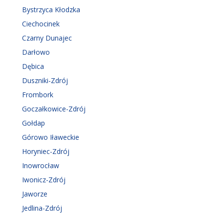
Bystrzyca Kłodzka
Ciechocinek
Czarny Dunajec
Darłowo
Dębica
Duszniki-Zdrój
Frombork
Goczałkowice-Zdrój
Gołdap
Górowo Iławeckie
Horyniec-Zdrój
Inowrocław
Iwonicz-Zdrój
Jaworze
Jedlina-Zdrój