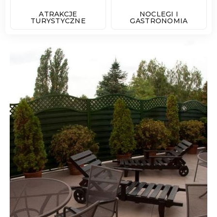
ATRAKCJE
NOCLEGI I
TURYSTYCZNE
GASTRONOMIA
Poprzedni Element
Następny