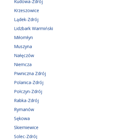
Kudowa-Zdrój
Krzeszowice
Lądek-Zdrój
Lidzbark Warmiński
Miłomłyn
Muszyna
Nałęczów
Niemcza
Piwniczna Zdrój
Polanica-Zdrój
Połczyn-Zdrój
Rabka-Zdrój
Rymanów
Sękowa
Skierniewice
Solec-Zdrój