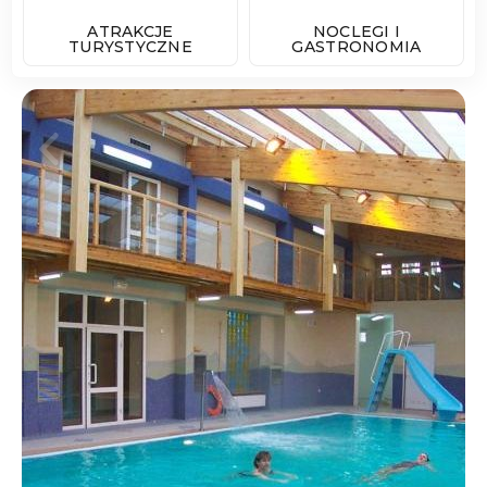
ATRAKCJE
NOCLEGI I
TURYSTYCZNE
GASTRONOMIA
Poprzedni Element
Następny