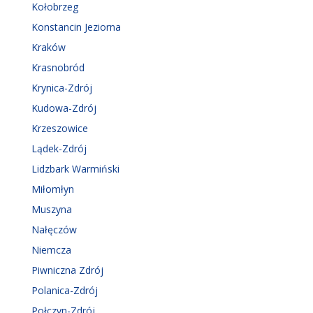
Kołobrzeg
Konstancin Jeziorna
Kraków
Krasnobród
Krynica-Zdrój
Kudowa-Zdrój
Krzeszowice
Lądek-Zdrój
Lidzbark Warmiński
Miłomłyn
Muszyna
Nałęczów
Niemcza
Piwniczna Zdrój
Polanica-Zdrój
Połczyn-Zdrój