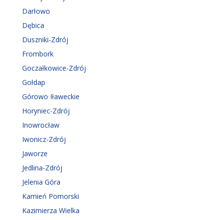
Darłowo
Dębica
Duszniki-Zdrój
Frombork
Goczałkowice-Zdrój
Gołdap
Górowo Iławeckie
Horyniec-Zdrój
Inowrocław
Iwonicz-Zdrój
Jaworze
Jedlina-Zdrój
Jelenia Góra
Kamień Pomorski
Kazimierza Wielka