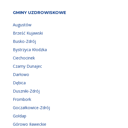
GMINY UZDROWISKOWE
Augustów
Brześć Kujawski
Busko-Zdrój
Bystrzyca Kłodzka
Ciechocinek
Czarny Dunajec
Darłowo
Dębica
Duszniki-Zdrój
Frombork
Goczałkowice-Zdrój
Gołdap
Górowo Iławeckie