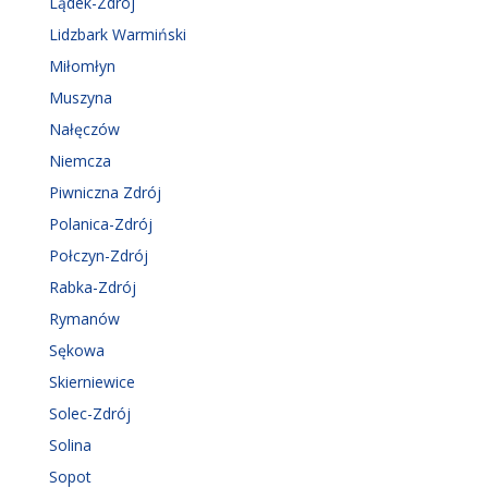
Lądek-Zdrój
Lidzbark Warmiński
Miłomłyn
Muszyna
Nałęczów
Niemcza
Piwniczna Zdrój
Polanica-Zdrój
Połczyn-Zdrój
Rabka-Zdrój
Rymanów
Sękowa
Skierniewice
Solec-Zdrój
Solina
Sopot