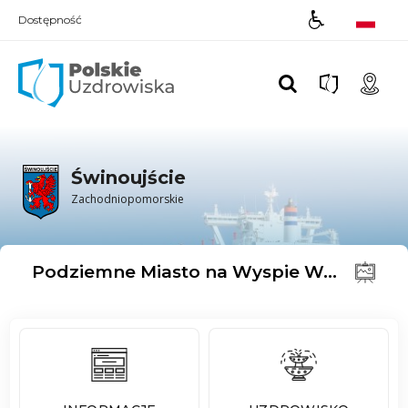
Dostępność
Polskie UZDROWISKA
Świnoujście
Zachodniopomorskie
Podziemne Miasto na Wyspie Wolin