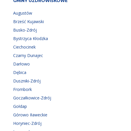
GMINY UZDROWISKOWE
Augustów
Brześć Kujawski
Busko-Zdrój
Bystrzyca Kłodzka
Ciechocinek
Czarny Dunajec
Darłowo
Dębica
Duszniki-Zdrój
Frombork
Goczałkowice-Zdrój
Gołdap
Górowo Iławeckie
Horyniec-Zdrój