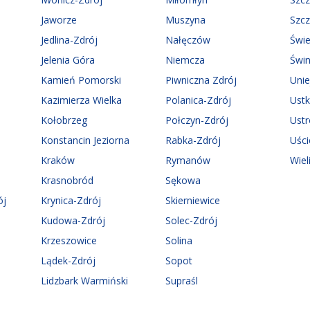
Jaworze
Muszyna
Szc
Jedlina-Zdrój
Nałęczów
Świ
Jelenia Góra
Niemcza
Świn
Kamień Pomorski
Piwniczna Zdrój
Uni
Kazimierza Wielka
Polanica-Zdrój
Ust
Kołobrzeg
Połczyn-Zdrój
Ust
Konstancin Jeziorna
Rabka-Zdrój
Uści
Kraków
Rymanów
Wiel
Krasnobród
Sękowa
ój
Krynica-Zdrój
Skierniewice
Kudowa-Zdrój
Solec-Zdrój
Krzeszowice
Solina
Lądek-Zdrój
Sopot
Lidzbark Warmiński
Supraśl