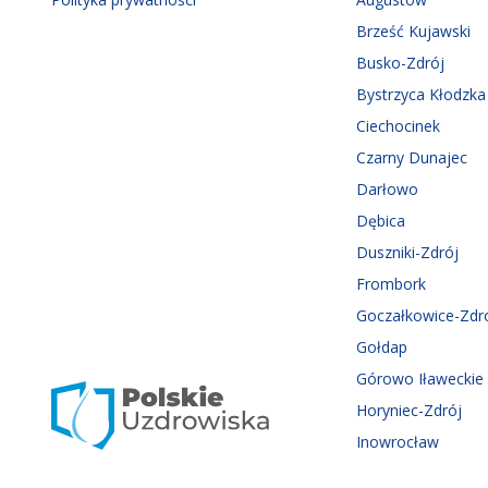
Brześć Kujawski
Busko-Zdrój
Bystrzyca Kłodzka
Ciechocinek
Czarny Dunajec
Darłowo
Dębica
Duszniki-Zdrój
Frombork
Goczałkowice-Zdr
Gołdap
Górowo Iławeckie
Horyniec-Zdrój
Inowrocław