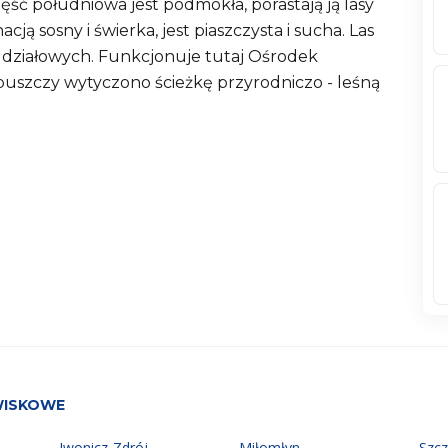
ść południowa jest podmokła, porastają ją lasy
ją sosny i świerka, jest piaszczysta i sucha. Las
nii działowych. Funkcjonuje tutaj Ośrodek
uszczy wytyczono ścieżkę przyrodniczo - leśną
WISKOWE
Iwonicz-Zdrój
Miłomłyn
Szc