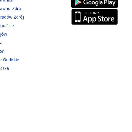
zawno-Zdrój
eradów Zdrój
oujście
ejów
ka
roń
e Gorlickie
iczka