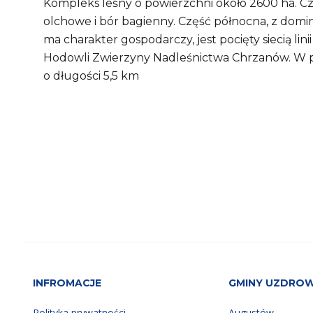
Kompleks leśny o powierzchni około 2600 ha. Czę
olchowe i bór bagienny. Część północna, z dominac
ma charakter gospodarczy, jest pocięty siecią li
Hodowli Zwierzyny Nadleśnictwa Chrzanów. W p
o długości 5,5 km
INFROMACJE
GMINY UZDRO
Polityka prywatności
Augustów