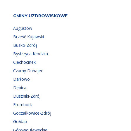
GMINY UZDROWISKOWE
Augustów
Brześć Kujawski
Busko-Zdrój
Bystrzyca Kłodzka
Ciechocinek
Czarny Dunajec
Darłowo
Dębica
Duszniki-Zdrój
Frombork
Goczałkowice-Zdrój
Gołdap
Górowo Iławeckie