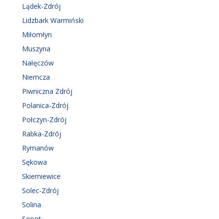
Lądek-Zdrój
Lidzbark Warmiński
Miłomłyn
Muszyna
Nałęczów
Niemcza
Piwniczna Zdrój
Polanica-Zdrój
Połczyn-Zdrój
Rabka-Zdrój
Rymanów
Sękowa
Skierniewice
Solec-Zdrój
Solina
Sopot