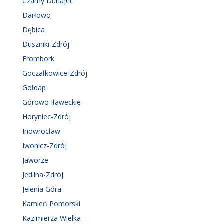
Czarny Dunajec
Darłowo
Dębica
Duszniki-Zdrój
Frombork
Goczałkowice-Zdrój
Gołdap
Górowo Iławeckie
Horyniec-Zdrój
Inowrocław
Iwonicz-Zdrój
Jaworze
Jedlina-Zdrój
Jelenia Góra
Kamień Pomorski
Kazimierza Wielka