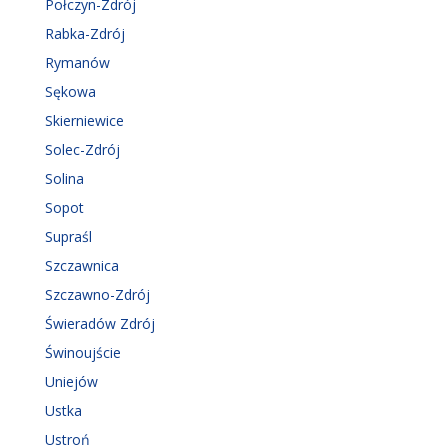
Połczyn-Zdrój
Rabka-Zdrój
Rymanów
Sękowa
Skierniewice
Solec-Zdrój
Solina
Sopot
Supraśl
Szczawnica
Szczawno-Zdrój
Świeradów Zdrój
Świnoujście
Uniejów
Ustka
Ustroń