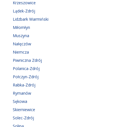
Krzeszowice
Lądek-Zdrój
Lidzbark Warmiński
Miłomłyn
Muszyna
Nałęczów
Niemcza
Piwniczna Zdrój
Polanica-Zdrój
Połczyn-Zdrój
Rabka-Zdrój
Rymanów
Sękowa
Skierniewice
Solec-Zdrój
Solina