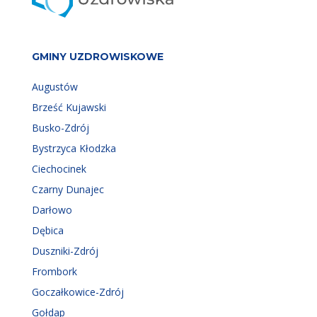
GMINY UZDROWISKOWE
Augustów
Brześć Kujawski
Busko-Zdrój
Bystrzyca Kłodzka
Ciechocinek
Czarny Dunajec
Darłowo
Dębica
Duszniki-Zdrój
Frombork
Goczałkowice-Zdrój
Gołdap