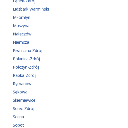
Lądek-Zdrój
Lidzbark Warmiński
Miłomłyn
Muszyna
Nałęczów
Niemcza
Piwniczna Zdrój
Polanica-Zdrój
Połczyn-Zdrój
Rabka-Zdrój
Rymanów
Sękowa
Skierniewice
Solec-Zdrój
Solina
Sopot