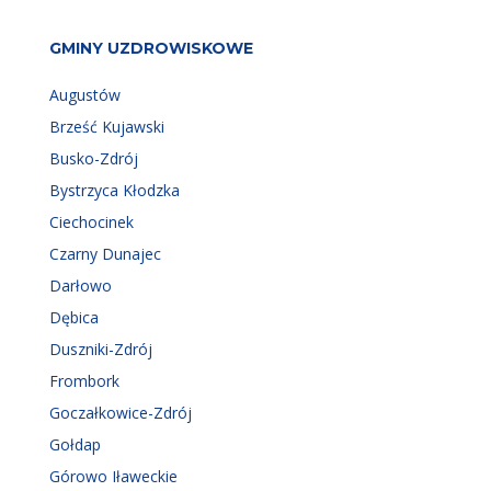
GMINY UZDROWISKOWE
Augustów
Brześć Kujawski
Busko-Zdrój
Bystrzyca Kłodzka
Ciechocinek
Czarny Dunajec
Darłowo
Dębica
Duszniki-Zdrój
Frombork
Goczałkowice-Zdrój
Gołdap
Górowo Iławeckie