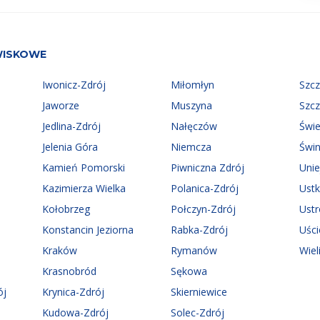
WISKOWE
Iwonicz-Zdrój
Miłomłyn
Szc
Jaworze
Muszyna
Szc
Jedlina-Zdrój
Nałęczów
Świ
Jelenia Góra
Niemcza
Świn
Kamień Pomorski
Piwniczna Zdrój
Uni
Kazimierza Wielka
Polanica-Zdrój
Ust
Kołobrzeg
Połczyn-Zdrój
Ust
Konstancin Jeziorna
Rabka-Zdrój
Uści
Kraków
Rymanów
Wiel
Krasnobród
Sękowa
ój
Krynica-Zdrój
Skierniewice
Kudowa-Zdrój
Solec-Zdrój