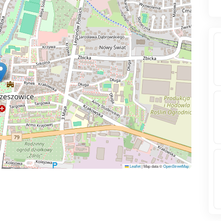
Leaflet
|
Map data ©
OpenStreetMap