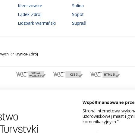
Krzeszowice
Solina
Lądek-Zdrój
Sopot
Lidzbark Warmiński
Supraśl
wych RP Krynica-Zdrój
Współfinansowane przez
Strona internetowa wykona
uzdrowiskowej miast i gm
komunikacyjnych."
Dowiedz się więcej o proje