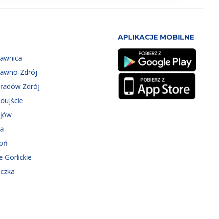
APLIKACJE MOBILNE
zawnica
zawno-Zdrój
eradów Zdrój
oujście
ejów
ka
roń
e Gorlickie
iczka