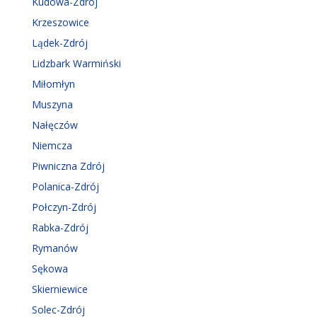
Kudowa-Zdrój
Krzeszowice
Lądek-Zdrój
Lidzbark Warmiński
Miłomłyn
Muszyna
Nałęczów
Niemcza
Piwniczna Zdrój
Polanica-Zdrój
Połczyn-Zdrój
Rabka-Zdrój
Rymanów
Sękowa
Skierniewice
Solec-Zdrój