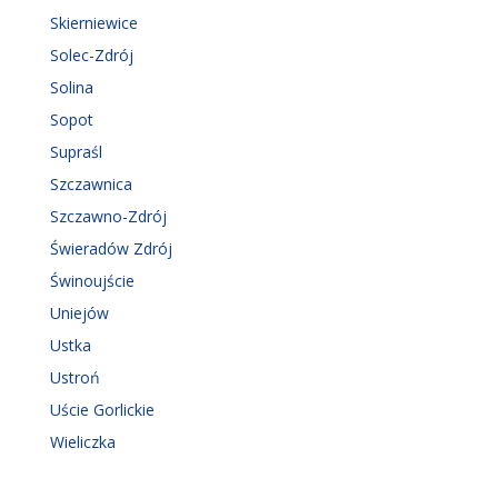
Skierniewice
Solec-Zdrój
Solina
Sopot
Supraśl
Szczawnica
Szczawno-Zdrój
Świeradów Zdrój
Świnoujście
Uniejów
Ustka
Ustroń
Uście Gorlickie
Wieliczka