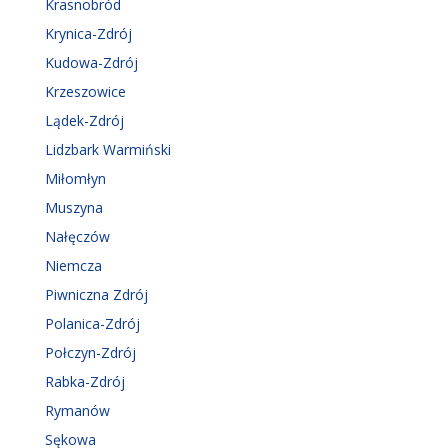
Krasnobród
Krynica-Zdrój
Kudowa-Zdrój
Krzeszowice
Lądek-Zdrój
Lidzbark Warmiński
Miłomłyn
Muszyna
Nałęczów
Niemcza
Piwniczna Zdrój
Polanica-Zdrój
Połczyn-Zdrój
Rabka-Zdrój
Rymanów
Sękowa