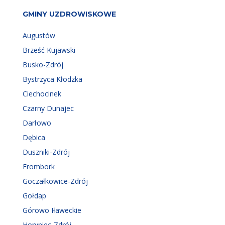
GMINY UZDROWISKOWE
Augustów
Brześć Kujawski
Busko-Zdrój
Bystrzyca Kłodzka
Ciechocinek
Czarny Dunajec
Darłowo
Dębica
Duszniki-Zdrój
Frombork
Goczałkowice-Zdrój
Gołdap
Górowo Iławeckie
Horyniec-Zdrój