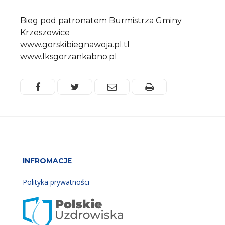
Treść
Bieg pod patronatem Burmistrza Gminy
Krzeszowice
www.gorskibiegnawoja.pl.tl
www.lksgorzankabno.pl
Facebook
Twitter
Email
Drukuj
INFROMACJE
Polityka prywatności