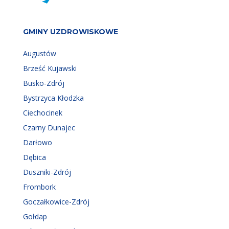
GMINY UZDROWISKOWE
Augustów
Brześć Kujawski
Busko-Zdrój
Bystrzyca Kłodzka
Ciechocinek
Czarny Dunajec
Darłowo
Dębica
Duszniki-Zdrój
Frombork
Goczałkowice-Zdrój
Gołdap