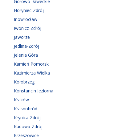
Górowo Iławeckie
Horyniec-Zdrój
Inowrocław
Iwonicz-Zdrój
Jaworze
Jedlina-Zdrój
Jelenia Góra
Kamień Pomorski
Kazimierza Wielka
Kołobrzeg
Konstancin Jeziorna
Kraków
Krasnobród
Krynica-Zdrój
Kudowa-Zdrój
Krzeszowice